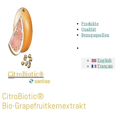
Produkte
Qualität
Bezugsquellen
English
Français
CitroBiotic®
von
CitroBiotic®
Bio-Grapefruitkernextrakt