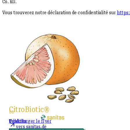
Co. KG.
Vous trouverez notre déclaration de confidentialité sur
https
CitroBiotic®
de
Produits
Qualité
Télécharger le flyer
vers sanitas.de